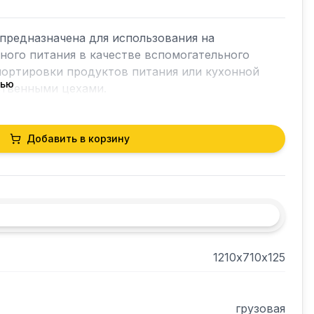
 предназначена для использования на 
ого питания в качестве вспомогательного 
ортировки продуктов питания или кухонной 
тью
твенными цехами.

Добавить в корзину
ежки составляет 300кг.
1210х710х125
грузовая