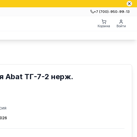
+7 (700)‒950‒99‒13
Корзина
Войти
я Abat ТГ-7-2 нерж.
сия
2026