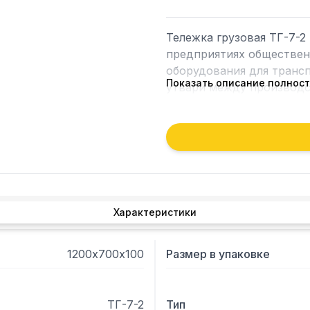
Тележка грузовая ТГ-7-2
предприятиях общественн
оборудования для трансп
Показать описание полнос
утвари между производс
 - Столешница изготовлена из нержавеющей стали. 

 - Два фиксированных и два поворотных колеса. 

 - Диаметр колес 150 мм.

 - Грузоподъемность тел
Характеристики
1200х700х100
Размер в упаковке
ТГ-7-2
Тип