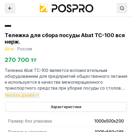
Тележка для сбора посуды Abat ТС-100 вся
нерж.
Abat
·
Россия
270 700 тг
Тележка Abat ТС-100 является вспомогательным
оборудованием для предприятий общественного питания
и используется в качестве межоперационного
транспортного средства при уборке посуды со столов.
Читать далее
- Все детали тележки изготовлены из
высококачественной нержавеющей стали.
Характеристики
- Тележка укомплектована двумя гастроемкостями: GN
Размер без упаковки
1000х500х200
1/1x150 и GN 2/1x200.
Размер в упаковке
1005х560х285