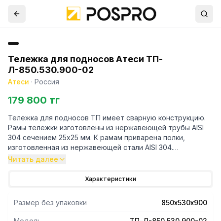
Тележка для подносов Атеси ТП-
Л-850.530.900-02
Атеси
·
Россия
179 800 тг
Тележка для подносов ТП имеет сварную конструкцию.
Рамы тележки изготовлены из нержавеющей трубы AISI
304 сечением 25х25 мм. К рамам приварена полки,
изготовленная из нержавеющей стали AISI 304.
Суммарная грузоподъемность тележки составляет 100 кг.
Читать далее
Тележка снабжена четырьмя колесами диаметром 75 мм,
одно из которых оснащено тормозом.
Характеристики
Размер без упаковки
850х530х900
Модель
ТП-Л-850.530.900-02