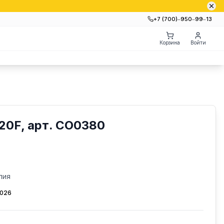
+7 (700)‒950‒99‒13
Корзина
Войти
20F, арт. CO0380
лия
2026