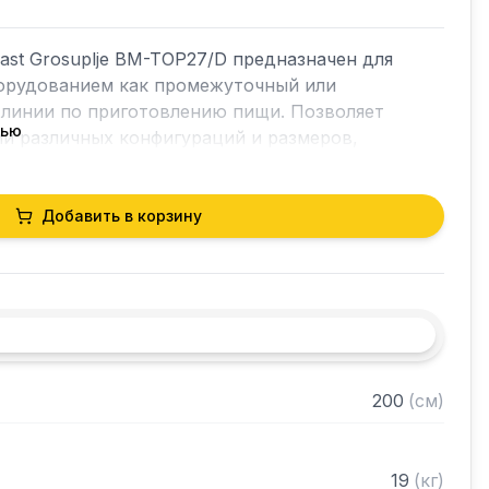
st Grosuplje BM-TOP27/D предназначен для 
орудованием как промежуточный или 
линии по приготовлению пищи. Позволяет 
тью
и различных конфигураций и размеров, 
ностям каждого предприятия общественного 
птимизировать производственный процесс на 
Добавить в корзину
чественной нержавеющей стали AISI 304

зопасные края

те ножки
200
(
см
)
19
(
кг
)