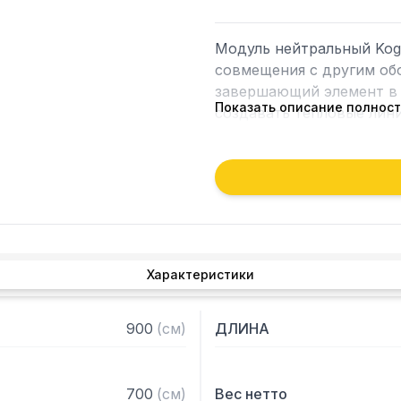
Модуль нейтральный Koga
совмещения с другим об
завершающий элемент в 
Показать описание полнос
создавать тепловые лини
соответствующие потреб
питания, что помогает о
кухне.

Особенности:

— Выполнен из высокока
Характеристики
— Имеет закругленные бе
— Регулируемые по высо
900
(
см
)
ДЛИНА
700
(
см
)
Вес нетто