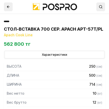
СТОЛ-ВСТАВКА 700 СЕР. APACH APT-57T/PL
Apach Cook Line
562 800 тг
Характеристики
ВЫСОТА
250
(
см
)
ДЛИНА
500
(
см
)
ШИРИНА
714
(
см
)
Вес нетто
10
(
кг
)
Вес брутто
12
(
кг
)