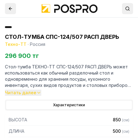
СТОЛ-ТУМБА СПС-124/507 РАСП ДВЕРЬ
Техно-ТТ
·
Россия
296 900 тг
Стол-тумба ТЕХНО-ТТ СПС-124/507 РАСП ДВЕРЬ может
использоваться как обычный разделочный стол и
одновременно для хранения посуды, кухонного
инвентаря, сухих видов продуктов и столовых приборов.
Читать далее
Особенности:
Характеристики
— Стол-тумба без борта
— Столешница из нержавеющей стали марки AISI 304
ВЫСОТА
850
(
см
)
толщиной 0,8 мм
— ЛДСП толщиной 32 мм
ДЛИНА
500
(
см
)
— Корпус и одна распашная дверка из нержавеющей