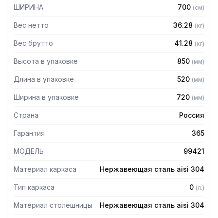
стали марки AISI 304 толщиной 0,8 мм
ШИРИНА
700
(
см
)
— Полка из нержавеющей стали марки AISI 430 толщиной
0,8 мм
Вес нетто
36.28
(
кг
)
— Задняя стенка из оцинкованной стали толщиной 0,55
мм
Вес брутто
41.28
(
кг
)
— Регулируемые опоры
Высота в упаковке
850
(
мм
)
— Стол поставляется в собранном виде
Длина в упаковке
520
(
мм
)
Ширина в упаковке
720
(
мм
)
Страна
Россия
Гарантия
365
МОДЕЛЬ
99421
Материал каркаса
Нержавеющая сталь aisi 304
Тип каркаса
0
(
л.
)
Материал столешницы
Нержавеющая сталь aisi 304