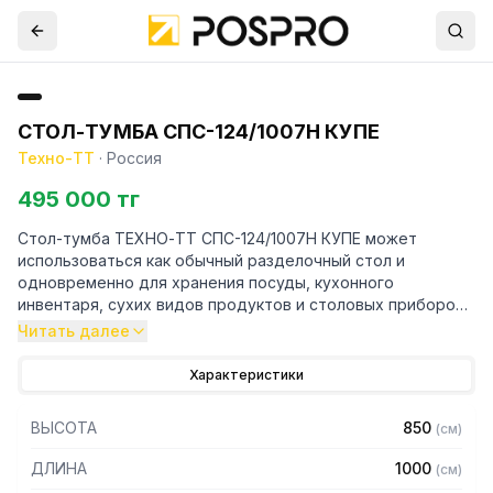
СТОЛ-ТУМБА СПС-124/1007Н КУПЕ
Техно-ТТ
·
Россия
495 000 тг
Стол-тумба ТЕХНО-ТТ СПС-124/1007Н КУПЕ может
использоваться как обычный разделочный стол и
одновременно для хранения посуды, кухонного
инвентаря, сухих видов продуктов и столовых приборов.
Стол-тумба имеет цельносварную конструкцию.
Читать далее
Столешница изготовлена из пищевой нержавеющей
стали, внутри столешницы ЛДСП. Внутри стола-тумбы
Характеристики
основание и полка из пищевой нержавеющей стали,
задняя стенка стола из нержавеющей стали. Раздвижные
ВЫСОТА
850
(
см
)
дверцы "купе" позволяют сэкономить пространство
кухни при их открытии. Ножки стола снабжены
ДЛИНА
1000
(
см
)
регуляторами высоты, что позволяет устранять