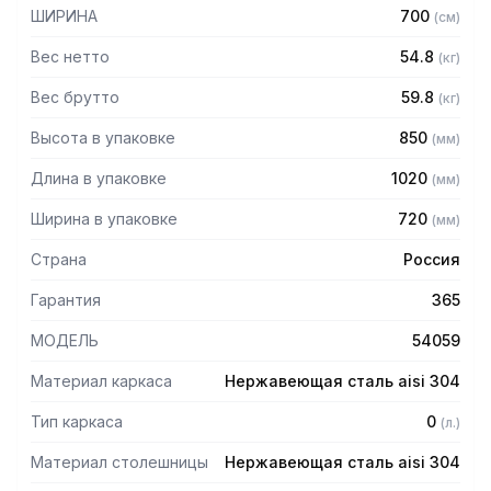
неровности пола. Изделие легко моется.
ШИРИНА
700
(
см
)
Особенности:
Вес нетто
54.8
(
кг
)
— Стол-тумба без борта
Вес брутто
59.8
(
кг
)
— Столешница из нержавеющей стали марки AISI 304
Высота в упаковке
850
(
мм
)
толщиной 0,8 мм
— ЛДСП толщиной 32 мм
Длина в упаковке
1020
(
мм
)
— Корпус и две двери-купе из нержавеющей стали марки
AISI 304 толщиной 0,8 мм
Ширина в упаковке
720
(
мм
)
— Полка из нержавеющей стали марки AISI 430 толщиной
0,8 мм
Страна
Россия
— Задняя стенка из нержавеющей стали марки AISI 430
толщиной 0,5 мм
Гарантия
365
— Регулируемые опоры
— Стол поставляется в собранном виде
МОДЕЛЬ
54059
Материал каркаса
Нержавеющая сталь aisi 304
Тип каркаса
0
(
л.
)
Материал столешницы
Нержавеющая сталь aisi 304