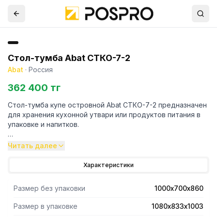
Стол-тумба Abat СТКО-7-2
Abat
·
Россия
362 400 тг
Стол-тумба купе островной Abat СТКО-7-2 предназначен
для хранения кухонной утвари или продуктов питания в
упаковке и напитков.
- Стол оснащен двумя дверцами-купе и сплошной полкой,
Читать далее
регулируемой по высоте.
- Все детали изготовлены из нержавеющей стали.
Характеристики
- Регулируемые по высоте ножки.
Размер без упаковки
1000х700х860
Размер в упаковке
1080х833х1003