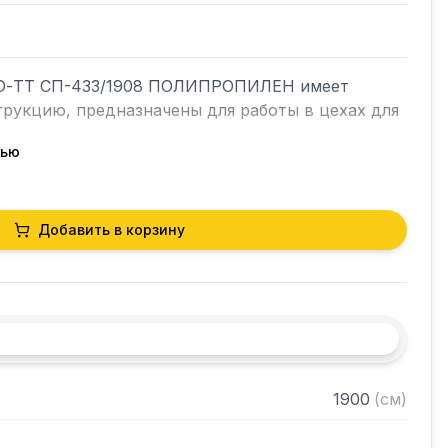
О-ТТ СП-433/1908 ПОЛИПРОПИЛЕН имеет 
рукцию, предназначены для работы в цехах для 
тью
из полипропилена толщиной 20 мм

Добавить в корзину
рубы 40х40 нержавеющей стали марки AISI 430 
жавеющей стали марки AISI 430 толщиной 0,8 
разобранном виде
1900
(
см
)