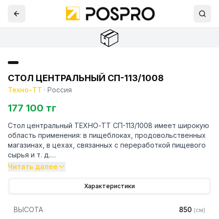
📦
СТОЛ ЦЕНТРАЛЬНЫЙ СП-113/1008
Техно-ТТ
·
Россия
177 100 тг
Стол центральный ТЕХНО-ТТ СП-113/1008 имеет широкую
область применения: в пищеблоках, продовольственных
магазинах, в цехах, связанных с переработкой пищевого
сырья и т. д.
Стол производственный имеет сборно-разборную
Читать далее
конструкцию. Он состоит из столешницы и каркаса,
изготовленного из конструкционного профиля. Столы без
Характеристики
борта устанавливаются в центре кухонного помещения и
предназначены для четырёхстороннего доступа к
ВЫСОТА
850
(
см
)
рабочей поверхности.