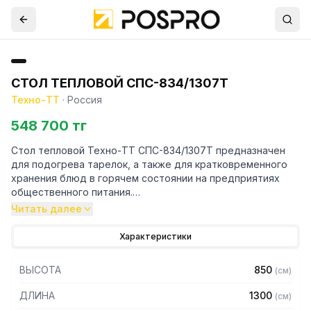
СТОЛ ТЕПЛОВОЙ СПС-834/1307Т
Техно-ТТ
·
Россия
548 700 тг
Стол тепловой Техно-ТТ СПС-834/1307Т предназначен
для подогрева тарелок, а также для кратковременного
хранения блюд в горячем состоянии на предприятиях
общественного питания.
Читать далее
Особенности:
Характеристики
– Корпус, столешница и внутренняя полка изготовлены из
нержавеющей стали AISI 430 толщиной 0,8 мм
ВЫСОТА
850
(
см
)
– Столешница усилена ЛДСП толщиной 32 мм
– Задняя стенка выполнена из оцинкованной стали
ДЛИНА
1300
(
см
)
толщиной 0,55 мм