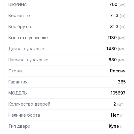
– Микроконтроллер
ШИРИНА
700
(
см
)
– Поставляется в собранном виде
Вес нетто
71.3
(
кг
)
Вес брутто
81.3
(
кг
)
Высота в упаковке
1130
(
мм
)
Длина в упаковке
1480
(
мм
)
Ширина в упаковке
880
(
мм
)
Страна
Россия
Гарантия
365
МОДЕЛЬ
105697
Количество дверей
2
(
шт.
)
Наличие борта
Нет
(
л.
)
Тип двери
Купе
(
л.
)