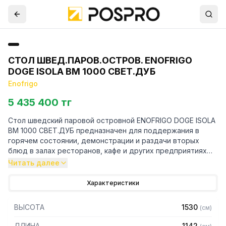
СТОЛ ШВЕД.ПАРОВ.ОСТРОВ. ENOFRIGO
DOGE ISOLA BM 1000 СВЕТ.ДУБ
Enofrigo
5 435 400 тг
Стол шведский паровой островной ENOFRIGO DOGE ISOLA
BM 1000 СВЕТ.ДУБ предназначен для поддержания в
горячем состоянии, демонстрации и раздачи вторых
блюд в залах ресторанов, кафе и других предприятиях
общественного питания.
Читать далее
Особенности:
Характеристики
— Вместимость: 3 шт. GN1/1
ВЫСОТА
1530
(
см
)
— Диапазон температур: +30…+80 C
— Корпус из дерева
ДЛИНА
1142