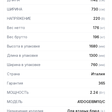
(
см
)
— Столешница из высококачественного кварцевого
агломерата
ШИРИНА
730
(
см
)
— Ванна из нержавеющей стали AISI 304
— Закаленное стекло
НАПРЯЖЕНИЕ
220
(
В
)
— Электронный контроль температуры
— Шарнирные колесики
Вес нетто
176
(
кг
)
— Механизм подъема-опускания крышки одним
Вес брутто
196
(
кг
)
прикосновением
— Цвет: светлый дуб
Высота в упаковке
1680
(
мм
)
Длина в упаковке
1300
(
мм
)
Ширина в упаковке
760
(
мм
)
Страна
Италия
Гарантия
365
МОЩНОСТЬ
2.24
(
Вт
)
МОДЕЛЬ
A1DOGEIBM10/C
Назначение изделия
Для вторых блюд
(
л.
)