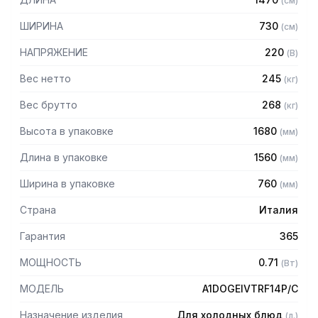
(
см
)
— Закаленное стекло
— Электронный контроль температуры
ШИРИНА
730
(
см
)
— Шарнирные колесики
— Механизм подъема-опускания крышки одним
НАПРЯЖЕНИЕ
220
(
В
)
прикосновением
— Цвет: светлый дуб
Вес нетто
245
(
кг
)
— Встроенный агрегат
Вес брутто
268
(
кг
)
— Хладагент: R290
Высота в упаковке
1680
(
мм
)
Длина в упаковке
1560
(
мм
)
Ширина в упаковке
760
(
мм
)
Страна
Италия
Гарантия
365
МОЩНОСТЬ
0.71
(
Вт
)
МОДЕЛЬ
A1DOGEIVTRF14P/С
Назначение изделия
Для холодных блюд
(
л.
)