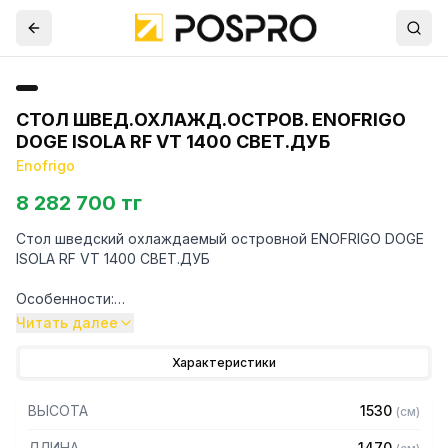
СТОЛ ШВЕД.ОХЛАЖД.ОСТРОВ. ENOFRIGO
DOGE ISOLA RF VT 1400 СВЕТ.ДУБ
Enofrigo
8 282 700 тг
Стол шведский охлаждаемый островной ENOFRIGO DOGE
ISOLA RF VT 1400 СВЕТ.ДУБ
Особенности:
Читать далее
— Вместимость: 4 шт. GN1/1
— Диапазон температур: 0…+3 C
Характеристики
— Корпус из дерева
— Столешница из высококачественного кварцевого
ВЫСОТА
1530
(
см
)
агломерата
— Охлаждаемая ванна из нержавеющей стали AISI 304
ДЛИНА
1470