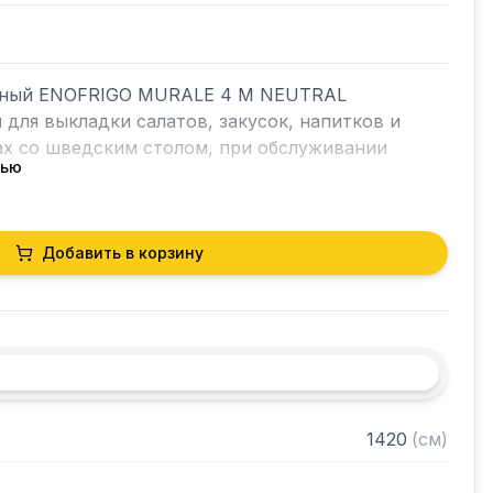
ьный ENOFRIGO MURALE 4 M NEUTRAL 
для выкладки салатов, закусок, напитков и 
х со шведским столом, при обслуживании 
тью
Добавить в корзину
ность из нерж стали 1320x645 мм

1420
(
см
)