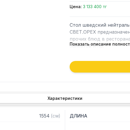
Цена:
3 133 400 тг
Стол шведский нейтрал
СВЕТ.ОРЕХ предназначен 
прочих блюд в ресторана
Показать описание полнос
банкетов и пр.

Особенности:

— Вместимость: 1 поверх
— Подсветка: LED

— Цвет: светлый орех
Характеристики
1554
(
см
)
ДЛИНА