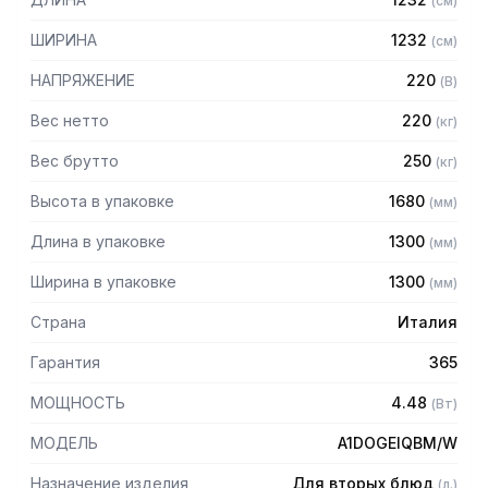
(
см
)
— Столешница из высококачественного кварцевого
агломерата
ШИРИНА
1232
(
см
)
— Ванна из нержавеющей стали AISI 304
— Закаленное стекло
НАПРЯЖЕНИЕ
220
(
В
)
— Электронный контроль температуры
— Шарнирные колесики
Вес нетто
220
(
кг
)
— Механизм подъема-опускания крышки одним
Вес брутто
250
(
кг
)
прикосновением
— Цвет: венге
Высота в упаковке
1680
(
мм
)
Длина в упаковке
1300
(
мм
)
Ширина в упаковке
1300
(
мм
)
Страна
Италия
Гарантия
365
МОЩНОСТЬ
4.48
(
Вт
)
МОДЕЛЬ
A1DOGEIQBM/W
Назначение изделия
Для вторых блюд
(
л.
)