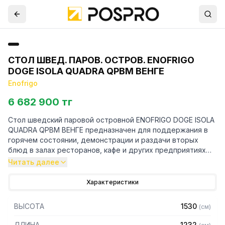
СТОЛ ШВЕД. ПАРОВ. ОСТРОВ. ENOFRIGO
DOGE ISOLA QUADRA QPBM ВЕНГЕ
Enofrigo
6 682 900 тг
Стол шведский паровой островной ENOFRIGO DOGE ISOLA
QUADRA QPBM ВЕНГЕ предназначен для поддержания в
горячем состоянии, демонстрации и раздачи вторых
блюд в залах ресторанов, кафе и других предприятиях
общественного питания.
Читать далее
Особенности:
Характеристики
— Ручная заливка
ВЫСОТА
1530
(
см
)
— Диапазон температур: +30…+80 C
— Корпус из дерева
ДЛИНА
1232