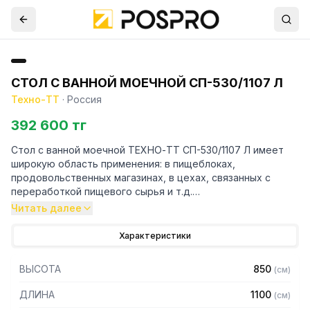
СТОЛ С ВАННОЙ МОЕЧНОЙ СП-530/1107 Л
Техно-ТТ
·
Россия
392 600 тг
Стол с ванной моечной ТЕХНО-ТТ СП-530/1107 Л имеет
широкую область применения: в пищеблоках,
продовольственных магазинах, в цехах, связанных с
переработкой пищевого сырья и т.д.
Стол состоит из столешницы и вваренной цельнотянутой
Читать далее
ванной на сварном каркасе.
Характеристики
Особенности:
ВЫСОТА
850
(
см
)
— Стол производственный без борта с ванной моечной
расположенной слева
ДЛИНА
1100
(
см
)
— Столешница из нержавеющей стали марки AISI 304