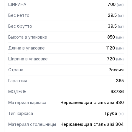
толщиной 1мм
ШИРИНА
700
(
см
)
— Каркас разборный из трубы 40х40 нержавеющей стали
марки AISI 430 толщиной 1,2 мм
Вес нетто
29.5
(
кг
)
— Одна цельнотянутая емкости размером 500х500х300
из нержавеющей стали марки AISI 304 толщиной 1мм
Вес брутто
39.5
(
кг
)
— Фартук с трех сторон из нержавеющей стали марки
Высота в упаковке
850
(
мм
)
AISI 430 толщиной 0,8 мм
— Регулируемые опоры
Длина в упаковке
1120
(
мм
)
— Стол поставляется в разобранном виде
Ширина в упаковке
720
(
мм
)
Страна
Россия
Гарантия
365
МОДЕЛЬ
98736
Материал каркаса
Нержавеющая сталь aisi 430
Тип каркаса
Труба
(
л.
)
Материал столешницы
Нержавеющая сталь aisi 304