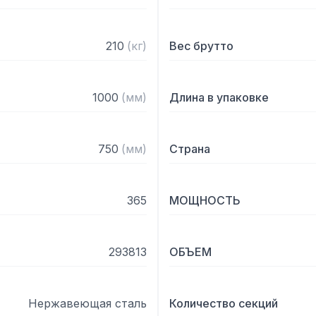
— Толщина теплоизоляции
— Оттайка: автоматическ
— Панель управления: эл
210
(
кг
)
Вес брутто
— Размер полок: 430х325
— Кол-во полок в комплек
— Толщина столешницы: 
1000
(
мм
)
Длина в упаковке
— Высота борта: 50 мм

Регулируемые по высоте 
750
(
мм
)
Страна
фиксатором открытого п
уплотнители.
365
МОЩНОСТЬ
293813
ОБЪЕМ
Нержавеющая сталь
Количество секций