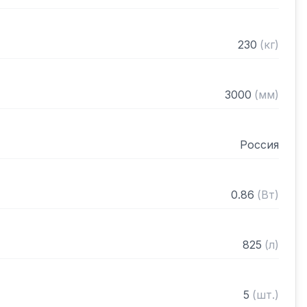
: 50 мм

ая

ектронная

230
(
кг
)
 мм

те: 4

50 мм

3000
(
мм
)
ножки, автоматические доводчики дверей с 
Россия
оложения, легкозаменяемые магнитные 
0.86
(
Вт
)
825
(
л
)
5
(
шт.
)