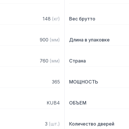
углами

— Наружная отделка: нер
— Внутренняя отделка: н
148
(
кг
)
Вес брутто
— Толщина изоляции, мм:
— Столешница: без стол
— Внутренняя структура:
900
(
мм
)
Длина в упаковке
— Испаритель с антикор
— Опоры: регулируемые, и
— Управление: термомет
760
(
мм
)
Страна
— Размеры полки, см: 32,
— Полки и направляющие:
с пластиковым покрыти
365
МОЩНОСТЬ
KUB4
ОБЪЕМ
3
(
шт.
)
Количество дверей