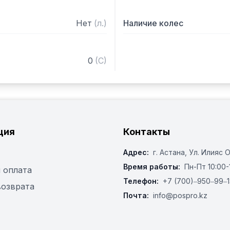
Нет
(
л.
)
Наличие колес
0
(
C
)
ция
Контакты
Адрес:
г. Астана, ​Ул. Илияс 
Время работы:
Пн-Пт 10:00-
 оплата
Телефон:
+7 (700)‒950‒99‒1
возврата
Почта:
info@pospro.kz