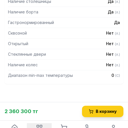
Наличие столешницы
Да
(
л.
)
Наличие борта
Да
(
л.
)
Гастронормированный
Да
Сквозной
Нет
(
л.
)
Открытый
Нет
(
л.
)
Стеклянные двери
Нет
(
л.
)
Наличие колес
Нет
(
л.
)
Диапазон min-max температуры
0
(
C
)
2 360 300 тг
В корзину