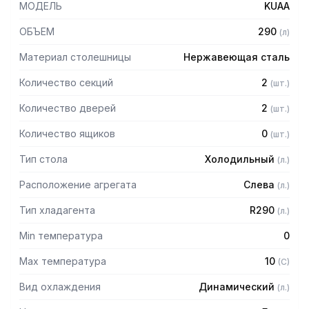
МОДЕЛЬ
KUAA
— Полки и направляющие: 1 пара направляющих AISI 304 и
1 полка GN 1/1 с пластиковым покрытием на каждую
ОБЪЕМ
290
(
л
)
секцию
Материал столешницы
Нержавеющая сталь
Количество секций
2
(
шт.
)
Количество дверей
2
(
шт.
)
Количество ящиков
0
(
шт.
)
Тип стола
Холодильный
(
л.
)
Расположение агрегата
Слева
(
л.
)
Тип хладагента
R290
(
л.
)
Min температура
0
Max температура
10
(
C
)
Вид охлаждения
Динамический
(
л.
)