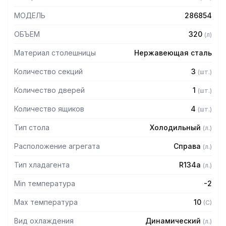
МОДЕЛЬ
286854
ОБЪЕМ
320
(
л
)
Материал столешницы
Нержавеющая сталь
Количество секций
3
(
шт.
)
Количество дверей
1
(
шт.
)
Количество ящиков
4
(
шт.
)
Тип стола
Холодильный
(
л.
)
Расположение агрегата
Справа
(
л.
)
Тип хладагента
R134a
(
л.
)
Min температура
-2
Max температура
10
(
C
)
Вид охлаждения
Динамический
(
л.
)