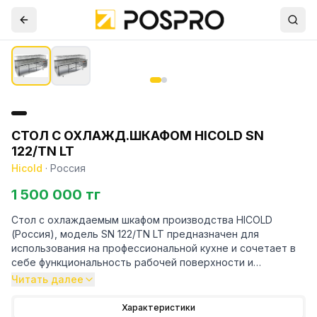
СТОЛ С ОХЛАЖД.ШКАФОМ HICOLD SN
122/TN LT
Hicold
·
Россия
1 500 000 тг
Стол с охлаждаемым шкафом производства HICOLD
(Россия), модель SN 122/TN LT предназначен для
использования на профессиональной кухне и сочетает в
себе функциональность рабочей поверхности и
холодильной камеры. Он используется для
Читать далее
приготовления и хранения пищевых полуфабрикатов.
Конструкция стола включает в себя стальную
Характеристики