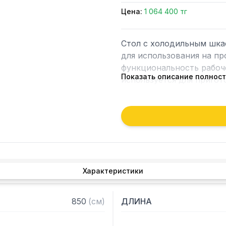
Цена:
1 064 400 тг
Стол с холодильным шка
для использования на пр
функциональность рабоче
Показать описание полнос
используется для пригот
Конструкция стола включ
двухсекционную холодил
Благодаря высокой функц
стола с холодильным шк
пространство кухни, а т
хранении широкого ассор
Характеристики
Технические характерист
850
(
см
)
ДЛИНА
— Материал корпуса: не
— Толщина теплоизоляции