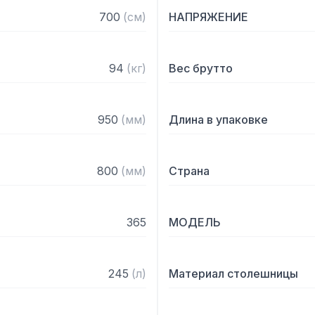
— Оттайка: автоматическ
700
(
см
)
НАПРЯЖЕНИЕ
— Панель управления: эл
— Толщина столешницы: 
— Высота борта: 50 мм

94
(
кг
)
Вес брутто
Регулируемые по высоте 
уплотнители.
950
(
мм
)
Длина в упаковке
800
(
мм
)
Страна
365
МОДЕЛЬ
245
(
л
)
Материал столешницы