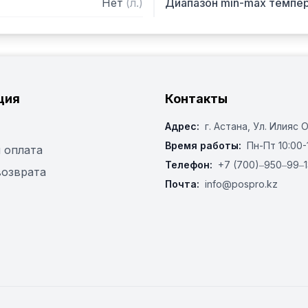
Нет
(
л.
)
Диапазон min-max темпе
ция
Контакты
Адрес:
г. Астана, ​Ул. Илияс 
Время работы:
Пн-Пт 10:00-
 оплата
Телефон:
+7 (700)‒950‒99‒1
возврата
Почта:
info@pospro.kz