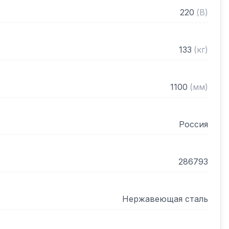
ая

220
(
В
)
ектронная

50 мм

133
(
кг
)
ножки, легкозаменяемые магнитные 
1100
(
мм
)
Россия
286793
Нержавеющая сталь