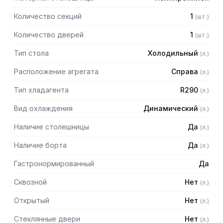
Количество секций
1
(
шт.
)
Количество дверей
1
(
шт.
)
Тип стола
Холодильный
(
л.
)
Расположение агрегата
Справа
(
л.
)
Тип хладагента
R290
(
л.
)
Вид охлаждения
Динамический
(
л.
)
Наличие столешницы
Да
(
л.
)
Наличие борта
Да
(
л.
)
Гастронормированный
Да
Сквозной
Нет
(
л.
)
Открытый
Нет
(
л.
)
Стеклянные двери
Нет
(
л.
)