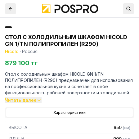
СТОЛ С ХОЛОДИЛЬНЫМ ШКАФОМ HICOLD
GN 1/TN ПОЛИПРОПИЛЕН (R290)
Hicold
·
Россия
879 100 тг
Стол с холодильным шкафом HICOLD GN 1/TN
ПОЛИПРОПИЛЕН (R290) предназначен для использования
на профессиональной кухне и сочетает в себе
функциональность рабочей поверхности и холодильной
камеры. Он используется для приготовления и хранения
Читать далее
пищевых полуфабрикатов.
Конструкция стола включает в себя полипропиленовую
Характеристики
столешницу, односекционную холодильную камеру.
ВЫСОТА
850
(
см
)
Благодаря высокой функциональности и универсальности,
использование стола с холодильным шкафом HICOLD GN
ДЛИНА
900