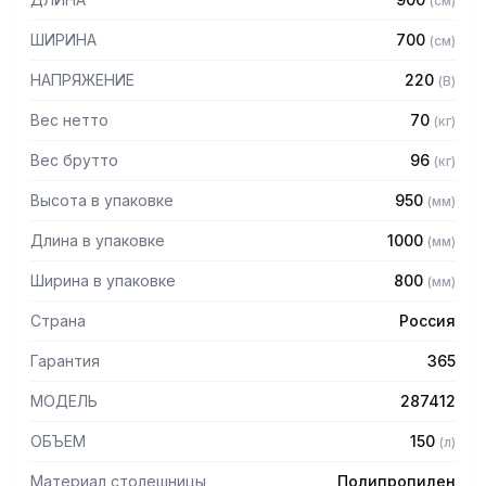
(
см
)
1/TN ПОЛИПРОПИЛЕН (R290) сэкономит пространство
кухни, а также станет незаменимым при приготовлении и
ШИРИНА
700
(
см
)
хранении широкого ассортимента блюд и
полуфабрикатов.
НАПРЯЖЕНИЕ
220
(
В
)
Технические характеристики:
Вес нетто
70
(
кг
)
Вес брутто
96
(
кг
)
— Материал корпуса: нержавеющая сталь
— Толщина теплоизоляции: 50 мм
Высота в упаковке
950
(
мм
)
— Оттайка: автоматическая
— Панель управления: электронная
Длина в упаковке
1000
(
мм
)
— Размер полок: 530х325 мм (GN 1/1)
— Кол-во полок в комплекте: 1
Ширина в упаковке
800
(
мм
)
— Толщина столешницы: 50 мм
— Высота борта: 50 мм
Страна
Россия
Регулируемые по высоте ножки, автоматические
Гарантия
365
доводчики дверей с фиксатором открытого положения,
МОДЕЛЬ
287412
легкозаменяемые магнитные уплотнители.
ОБЪЕМ
150
(
л
)
Материал столешницы
Полипропилен