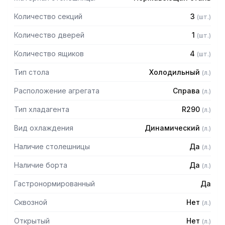
Количество секций
3
(
шт.
)
Количество дверей
1
(
шт.
)
Количество ящиков
4
(
шт.
)
Тип стола
Холодильный
(
л.
)
Расположение агрегата
Справа
(
л.
)
Тип хладагента
R290
(
л.
)
Вид охлаждения
Динамический
(
л.
)
Наличие столешницы
Да
(
л.
)
Наличие борта
Да
(
л.
)
Гастронормированный
Да
Сквозной
Нет
(
л.
)
Открытый
Нет
(
л.
)