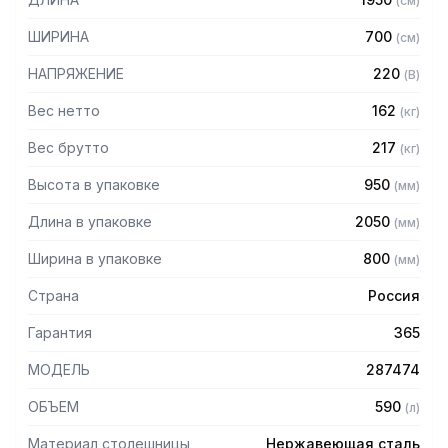
(
см
)
станет незаменимым при приготовлении и хранении
широкого ассортимента блюд и полуфабрикатов.
ШИРИНА
700
(
см
)
Технические характеристики:
НАПРЯЖЕНИЕ
220
(
В
)
— Материал корпуса: нержавеющая сталь
Вес нетто
162
(
кг
)
— Толщина теплоизоляции: 50 мм
Вес брутто
217
(
кг
)
— Оттайка: автоматическая
— Панель управления: электронная
Высота в упаковке
950
(
мм
)
— Размер полок:530х325 мм (GN 1/1)
— Кол-во полок в комплекте: 1
Длина в упаковке
2050
(
мм
)
— Толщина столешницы: 50 мм
— Высота борта: 50 мм
Ширина в упаковке
800
(
мм
)
Регулируемые по высоте ножки, автоматические
Страна
Россия
доводчики с фиксатором открытого положения,
легкозаменяемые магнитные уплотнители.
Гарантия
365
МОДЕЛЬ
287474
ОБЪЕМ
590
(
л
)
Материал столешницы
Нержавеющая сталь