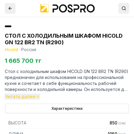
СТОЛ С ХОЛОДИЛЬНЫМ ШКАФОМ HICOLD
GN 122 BR2 TN (R290)
Hicold
·
Россия
1 665 700 тг
Стол с холодильным шкафом HICOLD GN 122 BR2 TN (R290)
предназначен для использования на профессиональной
кухне и сочетает в себе функциональность рабочей
поверхности и холодильной камеры. Он используется для
приготовления и хранения пищевых полуфабрикатов.
Читать далее
Конструкция стола включает в себя стальную
столешницу, трехсекционную холодильную камеру.
Характеристики
Благодаря высокой функциональности и универсальности,
ВЫСОТА
850
(
см
)
использование стола с холодильным шкафом HICOLD GN
122 BR2 TN (R290) сэкономит пространство кухни, а также
ДЛИНА
1950