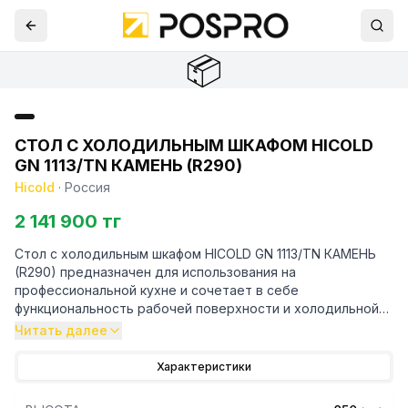
📦
СТОЛ С ХОЛОДИЛЬНЫМ ШКАФОМ HICOLD
GN 1113/TN КАМЕНЬ (R290)
Hicold
·
Россия
2 141 900 тг
Стол с холодильным шкафом HICOLD GN 1113/TN КАМЕНЬ
(R290) предназначен для использования на
профессиональной кухне и сочетает в себе
функциональность рабочей поверхности и холодильной
камеры. Он используется для приготовления и хранения
Читать далее
пищевых полуфабрикатов.
Конструкция стола включает в себя каменную
Характеристики
столешницу, четырехсекционную холодильную камеру.