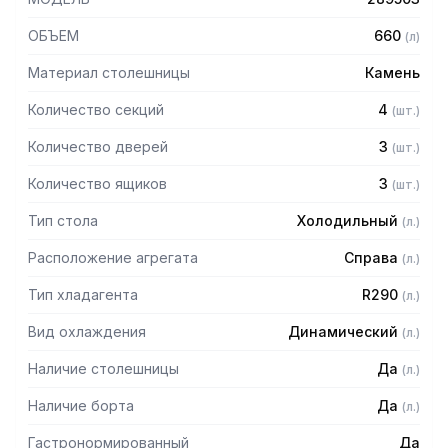
ОБЪЕМ
660
(
л
)
Материал столешницы
Камень
Количество секций
4
(
шт.
)
Количество дверей
3
(
шт.
)
Количество ящиков
3
(
шт.
)
Тип стола
Холодильный
(
л.
)
Расположение агрегата
Справа
(
л.
)
Тип хладагента
R290
(
л.
)
Вид охлаждения
Динамический
(
л.
)
Наличие столешницы
Да
(
л.
)
Наличие борта
Да
(
л.
)
Гастронормированный
Да