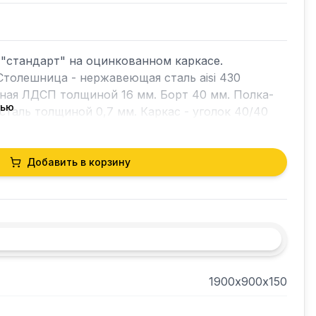
"стандарт" на оцинкованном каркасе. 
Столешница - нержавеющая сталь aisi 430 
ная ЛДСП толщиной 16 мм. Борт 40 мм. Полка-
тью
сталь толщиной 0,7 мм. Каркас - уголок 40/40
Добавить в корзину
1900х900х150