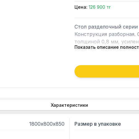
Цена:
126 900 тг
Стол разделочный серии 
Конструкция разборная. 
толщиной 0,8 мм, усилен
Показать описание полнос
решетка - оцинкованная 
Характеристики
1800х800х850
Размер в упаковке