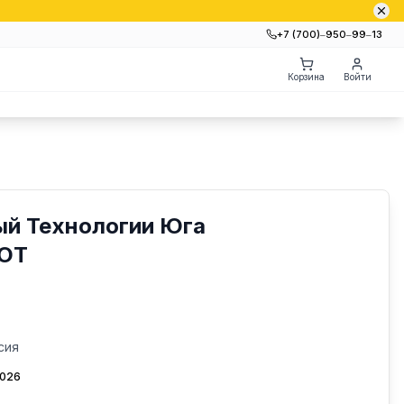
+7 (700)‒950‒99‒13
Корзина
Войти
ый Технологии Юга
-ЮТ
сия
2026