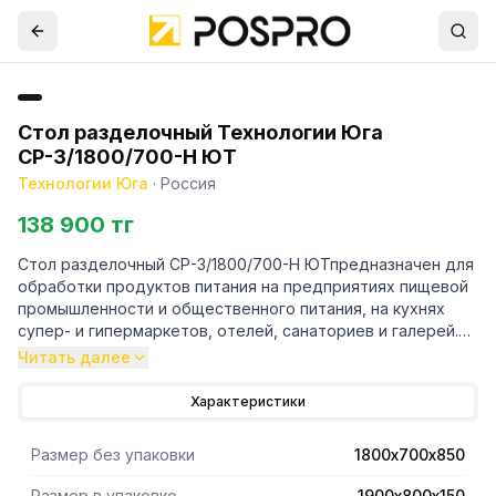
Стол разделочный Технологии Юга
СР-3/1800/700-Н ЮТ
Технологии Юга
·
Россия
138 900 тг
Стол разделочный СР-3/1800/700-Н ЮТпредназначен для
обработки продуктов питания на предприятиях пищевой
промышленности и общественного питания, на кухнях
супер- и гипермаркетов, отелей, санаториев и галерей.
Читать далее
- Толщина металла стола - 0,8мм.
- У стола есть полка в виде решетки иножки-уголок.
Характеристики
- Подложка столешницы изготовлена из ламинированного
ДСП, придавая изделию дополнительную прочность,
Размер без упаковки
1800х700х850
стол полностью выполнен из нержавеющей стали.
- Стол имеет ножки, регулируемые по высоте.
Размер в упаковке
1900х800х150