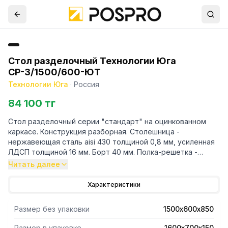
Стол разделочный Технологии Юга
СР-3/1500/600-ЮТ
Технологии Юга
·
Россия
84 100 тг
Стол разделочный серии "стандарт" на оцинкованном
каркасе. Конструкция разборная. Столешница -
нержавеющая сталь aisi 430 толщиной 0,8 мм, усиленная
ЛДСП толщиной 16 мм. Борт 40 мм. Полка-решетка -
оцинкованная сталь толщиной 0,7 мм. Каркас - уголок
Читать далее
40/40
Характеристики
Размер без упаковки
1500х600х850
Размер в упаковке
1600х700х150