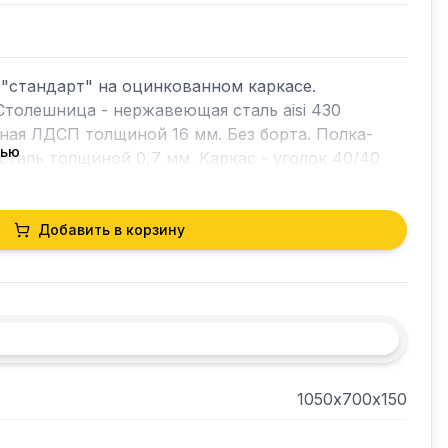
"стандарт" на оцинкованном каркасе. 
Столешница - нержавеющая сталь aisi 430 
ная ЛДСП толщиной 16 мм. Без борта. Полка-
тью
сталь толщиной 0,7 мм. Каркас - уголок 40/40
Добавить в корзину
1050х700х150