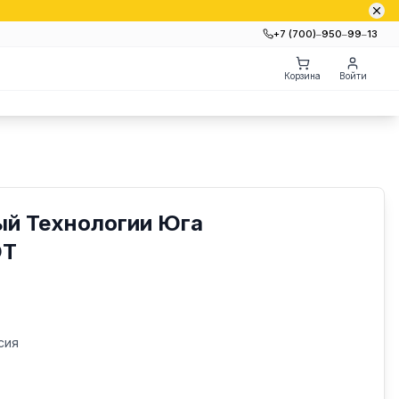
+7 (700)‒950‒99‒13
Корзина
Войти
ый Технологии Юга
ЮТ
сия