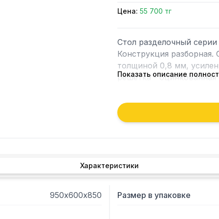
Цена:
55 700 тг
Стол разделочный серии 
Конструкция разборная. 
толщиной 0,8 мм, усилен
Показать описание полнос
решетка - оцинкованная 
Характеристики
950х600х850
Размер в упаковке