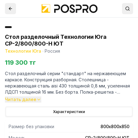
Стол разделочный Технологии Юга
СР-2/800/800-Н ЮТ
Технологии Юга
·
Россия
119 300 тг
Стол разделочный серии "стандарт" на нержавеющем
каркасе. Конструкция разборная. Столешница -
нержавеющая сталь aisi 430 толщиной 0,8 мм, усиленная
ЛДСП толщиной 16 мм. Без борта. Полка-решетка -
нержавеющая сталь толщиной 0,8 мм. Каркас - уголок
Читать далее
40/40 мм
Характеристики
Размер без упаковки
800х800х850
Модель
СР-2/800/800-Н ЮТ