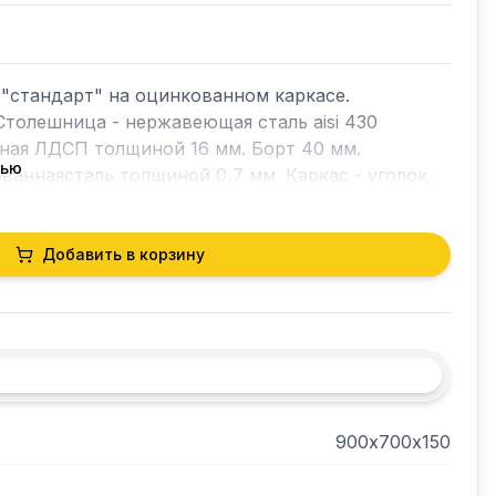
"стандарт" на оцинкованном каркасе. 
Столешница - нержавеющая сталь aisi 430 
ная ЛДСП толщиной 16 мм. Борт 40 мм. 
тью
ваннаясталь толщиной 0,7 мм. Каркас - уголок 
Добавить в корзину
900х700х150