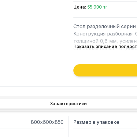
Цена:
55 900 тг
Стол разделочный серии 
Конструкция разборная. 
толщиной 0,8 мм, усилен
Показать описание полнос
Сплошная полка - оцинко
40/40
Характеристики
800х600х850
Размер в упаковке