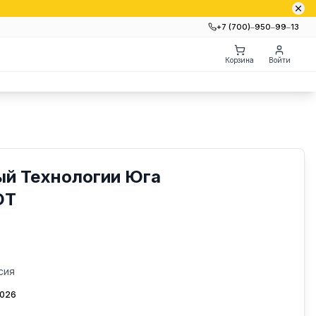
+7 (700)‒950‒99‒13
Корзина
Войти
ый Технологии Юга
ЮТ
сия
2026