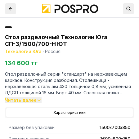
Стол разделочный Технологии Юга
СП-3/1500/700-Н ЮТ
Технологии Юга
·
Россия
134 600 тг
Стол разделочный серии "стандарт" на нержавеющем
каркасе. Конструкция разборная. Столешница -
нержавеющая сталь aisi 430 толщиной 0,8 мм, усиленная
ЛДСП толщиной 16 мм. Борт 40 мм. Сплошная полка -
нержавеющая сталь толщиной 0,8 мм. Каркас - уголок
Читать далее
40/40
Характеристики
Размер без упаковки
1500х700х850
Размер в упаковке
1600х800х150