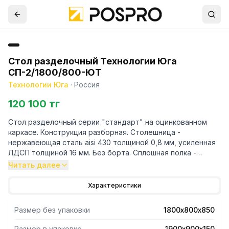
Стол разделочный Технологии Юга
СП-2/1800/800-ЮТ
Технологии Юга
·
Россия
120 100 тг
Стол разделочный серии "стандарт" на оцинкованном
каркасе. Конструкция разборная. Столешница -
нержавеющая сталь aisi 430 толщиной 0,8 мм, усиленная
ЛДСП толщиной 16 мм. Без борта. Сплошная полка -
оцинкованная сталь толщиной 0,7 мм. Каркас - уголок
Читать далее
40/4
Характеристики
Размер без упаковки
1800х800х850
Размер в упаковке
1900х900х150