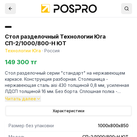
Стол разделочный Технологии Юга
СП-2/1000/800-Н ЮТ
Технологии Юга
·
Россия
149 300 тг
Стол разделочный серии "стандарт" на нержавеющем
каркасе. Конструкция разборная. Столешница -
нержавеющая сталь aisi 430 толщиной 0,8 мм, усиленная
ЛДСП толщиной 16 мм. Без борта. Сплошная полка -
нержавеющая сталь толщиной 0,8 мм. Каркас - уголок
Читать далее
40/40
Характеристики
Размер без упаковки
1000х800х850
Модель
СП-2/1000/800-Н ЮТ