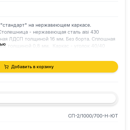
"стандарт" на нержавеющем каркасе. 
Столешница - нержавеющая сталь aisi 430 
ная ЛДСП толщиной 16 мм. Без борта. Сплошная 
тью
ль толщиной 0,8 мм.  Каркас - уголок 40/40
Добавить в корзину
СП-2/1000/700-Н-ЮТ