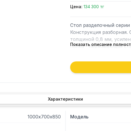
Цена:
134 300 тг
Стол разделочный серии 
Конструкция разборная. 
толщиной 0,8 мм, усилен
Показать описание полнос
полка - нержавеющая ста
Характеристики
1000х700х850
Модель