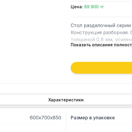
Цена:
89 900 тг
Стол разделочный серии 
Конструкция разборная. 
толщиной 0,8 мм, усилен
Показать описание полнос
полки. Обвязка с 4х стор
Характеристики
600х700х850
Размер в упаковке