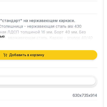
"стандарт" на нержавеющем каркасе. 
Столешница - нержавеющая сталь aisi 430 
ная ЛДСП толщиной 16 мм. Борт 40 мм. Без 
тью
он - нержавеющая сталь. Каркас - уголок 40/40
Добавить в корзину
630х735х914