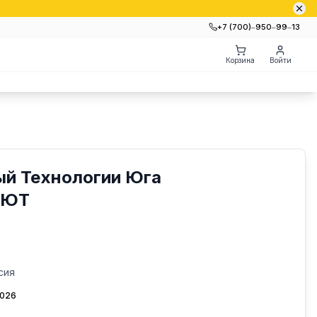
+7 (700)‒950‒99‒13
Корзина
Войти
ый Технологии Юга
-ЮТ
сия
2026