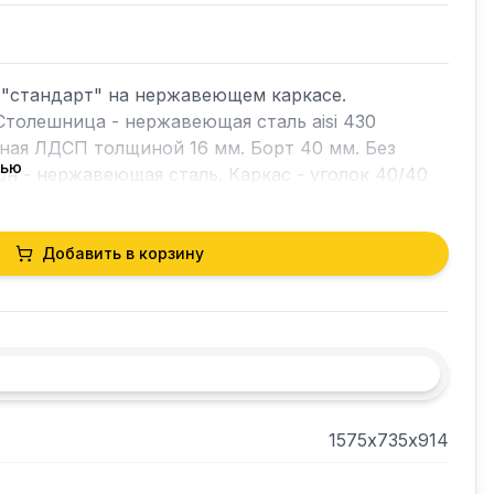
"стандарт" на нержавеющем каркасе. 
Столешница - нержавеющая сталь aisi 430 
ная ЛДСП толщиной 16 мм. Борт 40 мм. Без 
тью
он - нержавеющая сталь. Каркас - уголок 40/40
Добавить в корзину
1575х735х914