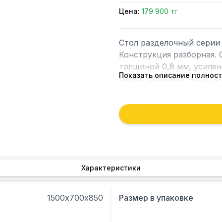
Цена:
179 900 тг
Стол разделочный серии 
Конструкция разборная. 
толщиной 0,8 мм, усилен
Показать описание полнос
полки. Обвязка с 4х стор
Характеристики
1500х700х850
Размер в упаковке