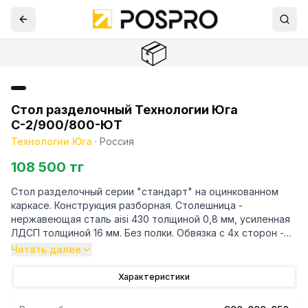
📦
Стол разделочный Технологии Юга
С-2/900/800-ЮТ
Технологии Юга
·
Россия
108 500 тг
Стол разделочный серии "стандарт" на оцинкованном
каркасе. Конструкция разборная. Столешница -
нержавеющая сталь aisi 430 толщиной 0,8 мм, усиленная
ЛДСП толщиной 16 мм. Без полки. Обвязка с 4х сторон -
оцинкованная сталь. Каркас - уголок 40/40 мм из оци
Читать далее
Характеристики