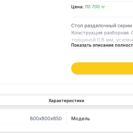
Цена:
110 700 тг
Стол разделочный серии 
Конструкция разборная. 
толщиной 0,8 мм, усилен
Показать описание полнос
Обвязка с 4х сторон - оц
нержавеющей стали толщ
регулируемыми опорами,
Диапазон регулировки до
на столешницу до 90 кг.
Характеристики
800х800х850
Модель