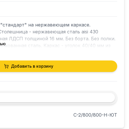
"стандарт" на нержавеющем каркасе. 
Столешница - нержавеющая сталь aisi 430 
ная ЛДСП толщиной 16 мм. Без борта. Без полки. 
тью
инкованная сталь. Каркас - уголок 40/40 мм из 
иной 1,5 мм.  Стойки оснащены пластиковыми 
 для корректировки неровности поверхности. 
 20 мм. Максимальная распределенная нагрузка 
Добавить в корзину
С-2/800/800-Н-ЮТ