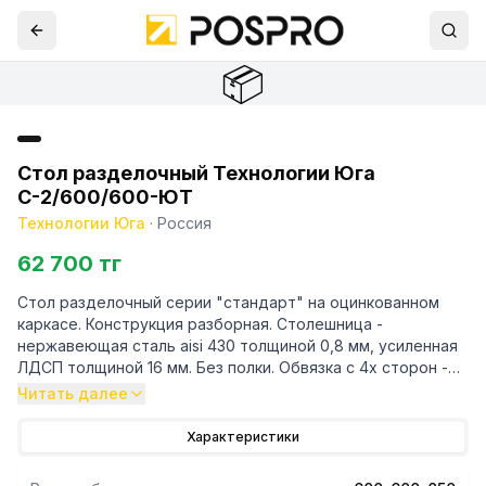
📦
Стол разделочный Технологии Юга
С-2/600/600-ЮТ
Технологии Юга
·
Россия
62 700 тг
Стол разделочный серии "стандарт" на оцинкованном
каркасе. Конструкция разборная. Столешница -
нержавеющая сталь aisi 430 толщиной 0,8 мм, усиленная
ЛДСП толщиной 16 мм. Без полки. Обвязка с 4х сторон -
оцинкованная сталь. Каркас - уголок 40/40 мм из оци
Читать далее
Характеристики