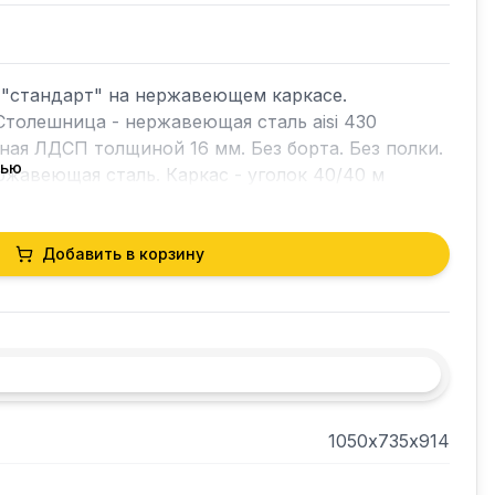
"стандарт" на нержавеющем каркасе. 
Столешница - нержавеющая сталь aisi 430 
ная ЛДСП толщиной 16 мм. Без борта. Без полки. 
тью
ержавеющая сталь. Каркас - уголок 40/40 м
Добавить в корзину
1050х735х914