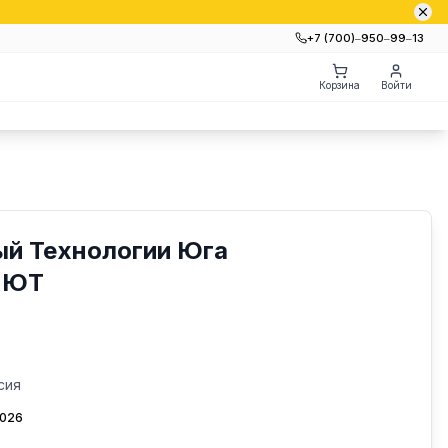
+7 (700)‒950‒99‒13
Корзина
Войти
ый Технологии Юга
-ЮТ
сия
2026