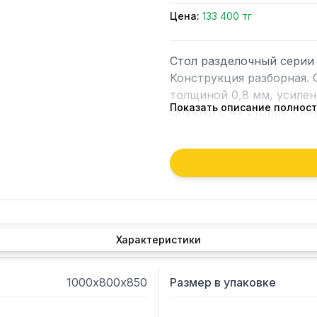
Цена:
133 400 тг
Стол разделочный серии 
Конструкция разборная. 
толщиной 0,8 мм, усилен
Показать описание полнос
Обвязка с 4х сторон - н
Характеристики
1000х800х850
Размер в упаковке