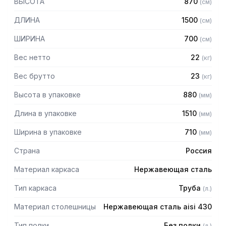
ВЫСОТА
870
(
см
)
— Каркас стола: квадратная труба из нержавеющей
стали, 40х40 мм
ДЛИНА
1500
(
см
)
— Материал столешницы: нержавеющая сталь AISI 430
— Усиление ЛДСП
ШИРИНА
700
(
см
)
— Обвязка с 3 сторон
— С бортом
Вес нетто
22
(
кг
)
— Сварной
Вес брутто
23
(
кг
)
Высота в упаковке
880
(
мм
)
Длина в упаковке
1510
(
мм
)
Ширина в упаковке
710
(
мм
)
Страна
Россия
Материал каркаса
Нержавеющая сталь
Тип каркаса
Труба
(
л.
)
Материал столешницы
Нержавеющая сталь aisi 430
Тип полки
Без полки
(
л.
)