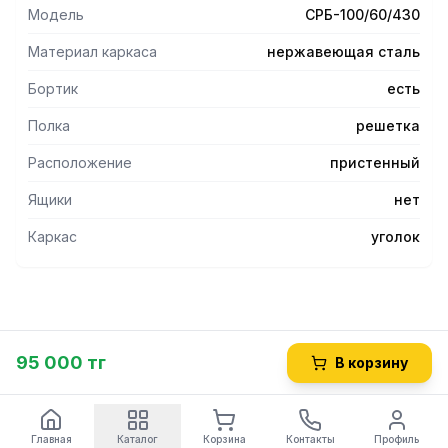
листом ЛДСП толщиной 16 мм.
Модель
СРБ-100/60/430
- Высота пристенного борта (40 мм), исключает
возможность касания продуктов и инвентаря стены.
Материал каркаса
нержавеющая сталь
- Ножки оснащены регулируемыми по высоте опорами,
позволяющими компенсировать неровности пола.
Бортик
есть
- Конструкция стола разборная, что обеспечивает
Полка
решетка
сохранность при транспортировке​.
Расположение
пристенный
Ящики
нет
Каркас
уголок
95 000 тг
В корзину
Главная
Каталог
Корзина
Контакты
Профиль