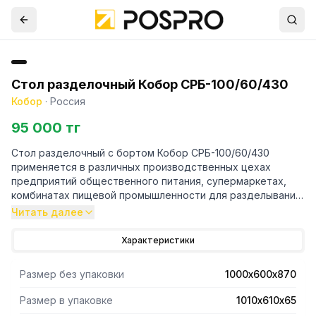
Стол разделочный Кобор СРБ-100/60/430
Кобор
·
Россия
95 000 тг
Стол разделочный с бортом Кобор СРБ-100/60/430
применяется в различных производственных цехах
предприятий общественного питания, супермаркетах,
комбинатах пищевой промышленности для разделывания
и обработки пищевых продуктов, а также в качестве
Читать далее
вспомогательной поверхности для кухонного
оборудования.
Характеристики
- Снизу полка-решетка.
Размер без упаковки
1000х600х870
- Каркас стола состоит из ножек, выполненных в виде
уголка 40х40 мм изнержавеющейстали.
Размер в упаковке
1010х610х65
- Столешница из нержавеющей стали aisi 430 усилена