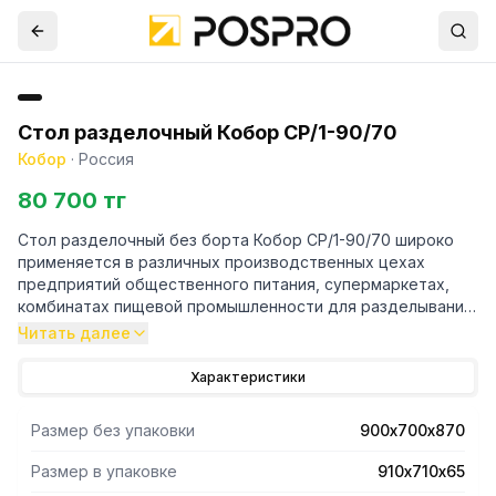
Стол разделочный Кобор СР/1-90/70
Кобор
·
Россия
80 700 тг
Стол разделочный без борта Кобор СР/1-90/70 широко
применяется в различных производственных цехах
предприятий общественного питания, супермаркетах,
комбинатах пищевой промышленности для разделывания
и обработки пищевых продуктов, а также в качестве
Читать далее
вспомогательной поверхности для кухонного
оборудования.
Характеристики
- Стол разделочный без борта, снизу полка обвязка с 4-х
Размер без упаковки
900х700х870
сторон.
- Столешница стола изготовлена из нержавеющей стали
Размер в упаковке
910х710х65
aisi 430 и усилена с внутренней стороны листом