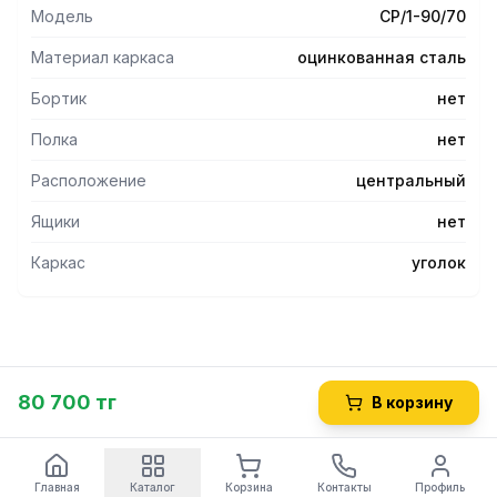
ламинированной древесно-стружечной плитой толщиной
Модель
СР/1-90/70
16 мм, что увеличивает прочность и исключает прогиб
столешницы.
Материал каркаса
оцинкованная сталь
- Каркас стола состоит из ножек, выполненных в виде
уголка 40х40 мм из оцинкованной стали.
Бортик
нет
- Ножки стола имеют регулируемые по высоте опоры,
Полка
нет
позволяющие устранять неровности пола.
- Стол поставляется в разобранном виде и в упаковке
Расположение
центральный
для облегчения транспортировки.
Ящики
нет
Каркас
уголок
80 700 тг
В корзину
Главная
Каталог
Корзина
Контакты
Профиль