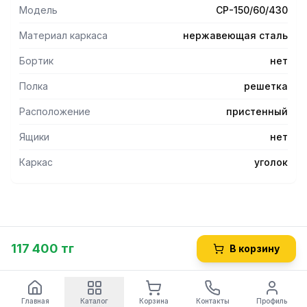
16 мм, что увеличивает прочность и исключает прогиб
Модель
СР-150/60/430
столешницы.
- Каркас стола состоит из ножек, выполненных в виде
Материал каркаса
нержавеющая сталь
уголка 40х40 мм из нержавеющей стали.
- Ножки стола имеют регулируемые по высоте опоры,
Бортик
нет
позволяющие устранять неровности пола.
Полка
решетка
Расположение
пристенный
Ящики
нет
Каркас
уголок
117 400 тг
В корзину
Главная
Каталог
Корзина
Контакты
Профиль