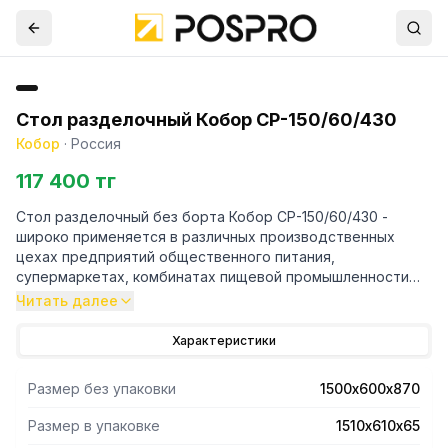
Стол разделочный Кобор СР-150/60/430
Кобор
·
Россия
117 400 тг
Стол разделочный без борта Кобор СР-150/60/430 -
широко применяется в различных производственных
цехах предприятий общественного питания,
супермаркетах, комбинатах пищевой промышленности
для разделывания и обработки пищевых продуктов, а
Читать далее
также в качестве вспомогательной поверхности для
кухонного оборудования.
Характеристики
- Снизу полка-решетка.
Размер без упаковки
1500х600х870
- Столешница стола изготовлена из нержавеющей стали
aisi 430 и усилена с внутренней стороны листом
Размер в упаковке
1510х610х65
ламинированной древесно-стружечной плитой толщиной