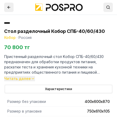
Стол разделочный Кобор СПБ-40/60/430
Кобор
·
Россия
70 800 тг
Пристенный разделочный стол Kобор СПБ-40/60/430
предназначен для обработки продуктов питания,
раскатки теста и хранения кухонной техники на
предприятиях общественного питания и пищевой
промышленности.
Читать далее
- Снизу сплошная полка.
Характеристики
- Столешница стола изготовлена из нержавеющей стали
aisi 430 и усилена с внутренней стороны листом
Размер без упаковки
400х600х870
ламинированной древесно-стружечной плитой толщиной
16 мм, что увеличивает прочность и исключает прогиб
Размер в упаковке
750х610х105
столешницы.