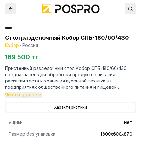
Стол разделочный Кобор СПБ-180/60/430
Кобор
·
Россия
169 500 тг
Пристенный разделочный стол Kобор СПБ-180/60/430
предназначен для обработки продуктов питания,
раскатки теста и хранения кухонной техники на
предприятиях общественного питания и пищевой
промышленности.
Читать далее
- Снизу сплошная полка.
Характеристики
- Столешница стола изготовлена из нержавеющей стали
aisi 430 и усилена с внутренней стороны листом
Ящики
нет
ламинированной древесно-стружечной плитой толщиной
16 мм, что увеличивает прочность и исключает прогиб
Размер без упаковки
1800х600х870
столешницы.