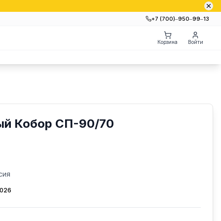
+7 (700)‒950‒99‒13
Корзина
Войти
ый Кобор СП-90/70
сия
2026