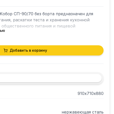
обор СП-90/70 без борта предназначен для 
ания, раскатки теста и хранения кухонной 
 общественного питания и пищевой 
тью
Добавить в корзину
тороны листом ламинированной древесно-
ной 16 мм, что увеличивает прочность и 
ницы.

мм.

910х710х880
а.

ставляются в упаковке, что облегчает их 
ние.
нержавеющая сталь