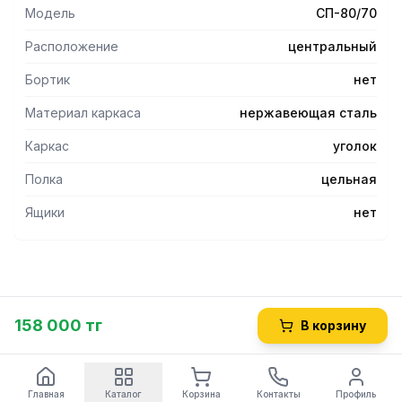
- Каркас стола состоит из ножек, выполненных из
Модель
СП-80/70
нержавеющей квадратной трубы 40х40 мм.
- Рекомендуемая нагрузка на стол не более 100 кг.
Расположение
центральный
- Ножки стола имеют регулируемые по высоте опоры,
позволяющие устранять неровности пола.
Бортик
нет
- Изделия разборные и поставляются в упаковке, что
Материал каркаса
нержавеющая сталь
облегчает их транспортировку и хранение.
Каркас
уголок
Полка
цельная
Ящики
нет
158 000 тг
В корзину
Главная
Каталог
Корзина
Контакты
Профиль