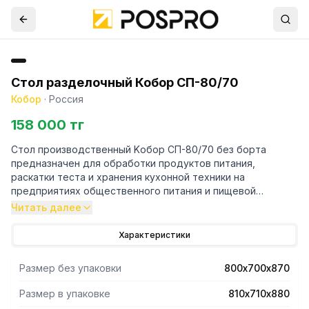
Стол разделочный Кобор СП-80/70
Кобор
·
Россия
158 000 тг
Стол производственный Kобор СП-80/70 без борта
предназначен для обработки продуктов питания,
раскатки теста и хранения кухонной техники на
предприятиях общественного питания и пищевой
промышленности.
Читать далее
- Снизу сплошная полка.
Характеристики
- Столешница стола изготовлена из нержавеющей стали
aisi 430 и усилена с внутренней стороны листом
Размер без упаковки
800х700х870
ламинированной древесно-стружечной плитой толщиной
16 мм, что увеличивает прочность и исключает прогиб
Размер в упаковке
810х710х880
столешницы.