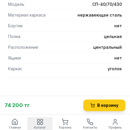
16 мм, что увеличивает прочность и исключает прогиб
Модель
СП-40/70/430
столешницы.
- Каркас стола состоит из ножек, выполненных в виде
Материал каркаса
нержавеющая сталь
уголка 40х40 мм из нержавеющей стали.
- Рекомендуемая нагрузка на стол не более 100 кг.
Бортик
нет
- Ножки стола имеют регулируемые по высоте опоры,
Полка
цельная
позволяющие устранять неровности пола.
- Стол разделочный без борта позволяет располагать
Расположение
центральный
его в любом месте помещения и обеспечивает работу на
нем с любой стороны.
Ящики
нет
- Изделия разборные и поставляются в упаковке, что
облегчает их транспортировку и хранение.
Каркас
уголок
74 200 тг
В корзину
Главная
Каталог
Корзина
Контакты
Профиль